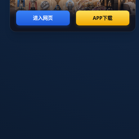
170 阅读