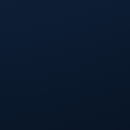
看到那抹标志性的绿色在球场上疾驰，但每当进入淘汰赛阶段，