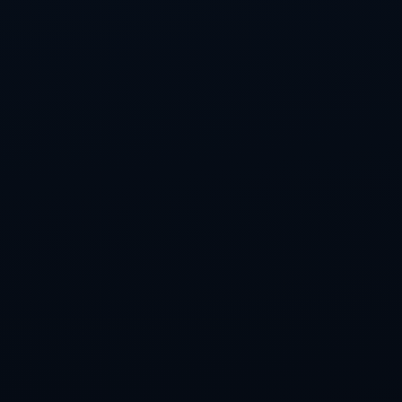
的最佳契机。真正的进步，不在于能否赢下小组赛，而在于能否在