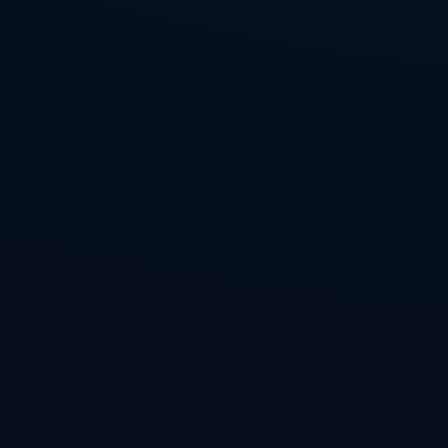
战术与结构的博弈：从防反到控球的阵痛
回顾近五届世界杯，墨西哥队正经历从
防守反击
向
技术型控球
伤。
球员结构：
年轻血液的注入是否能弥补老将离队的战术真
战术体系：
高位压迫下的防守隐患，是本届墨西哥队最大
心理层面的“阿兹特克阴影”
除了技战术，墨西哥队更大的挑战在于
心理韧性
。在关键的淘