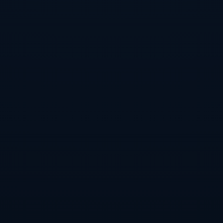
的艰难转型。过去的墨西哥队凭借出色的个人能力和灵活性，能
空？
的赌注。
汰赛节点，球队往往表现出明显的紧张感。这种“恐强症”不仅是