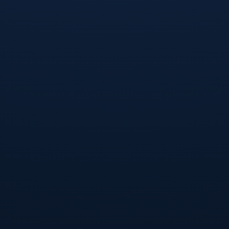
机票住宿、城市交通与赛前赛后玩法的深度
、住太远、转场太累”。这篇从球迷视角出发，把预算、时间、机