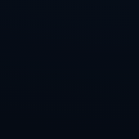
2026世界杯开幕时间北美时间全攻略：跨时区球迷
健康
2026-05-19 08:17:53