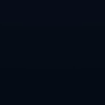
的作息与健康管理指南