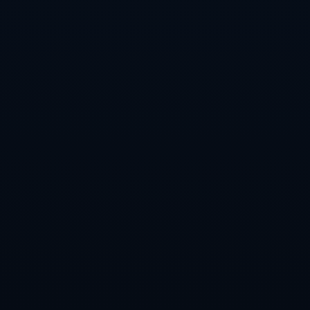
么复杂，只要提前一步，一切都很顺。
会喊“好球”
讲另一种语言。其实，真正高频的术语并不多，只要先抓住几个
赛主动权。
分。
为球队在进攻和防守之间如何调整站位。新手不必立刻搞懂每一种
方向了。
证明。控球率高，说明一支球队更多掌握球权；但有时候控球多，