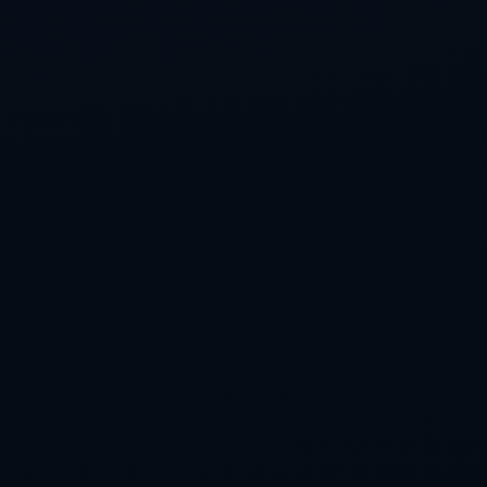
核心概念，你就能马上跟上节奏。
阵型名称，只要先观察：球队是在前压，还是在收缩；是在慢慢组
不代表机会更好。比如一方一直在后场传球，却很难真正威胁对