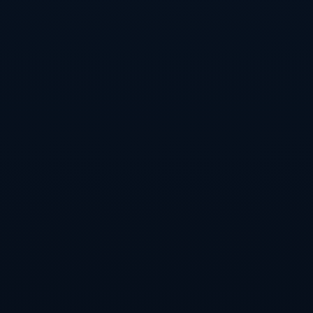
开始
场”。加拿大队的观赛门槛通常比较友好：球风直接、攻防转换快
复杂背景也能进入状态。
打开一场加拿大队的直播，你看的不只是比分，还会慢慢开始注
毁掉观赛体验
错
。尤其是加拿大队比赛涉及不同时区安排时，很多人会把北京