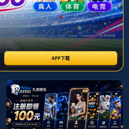
拿大高清直播入门观赛教程
队加拿大高清直播入门观赛教程
大队开始。本文会带你从查询直播时间、避开时差坑，到看懂解